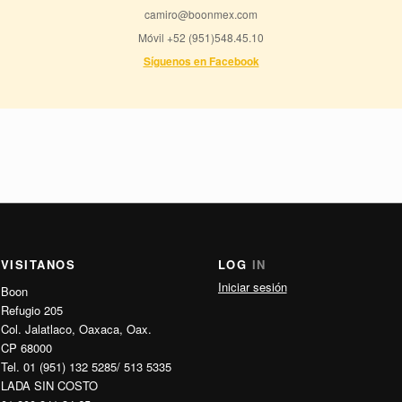
camiro@boonmex.com
Móvil +52 (951)548.45.10
Síguenos en Facebook
VISITANOS
LOG
IN
Iniciar sesión
Boon
Refugio 205
Col. Jalatlaco, Oaxaca, Oax.
CP 68000
Tel. 01 (951) 132 5285/ 513 5335
LADA SIN COSTO