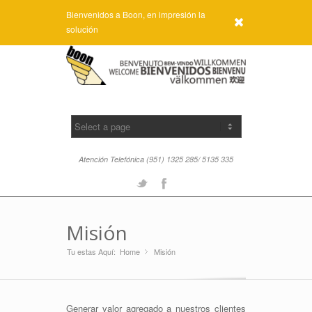
Bienvenidos a Boon, en impresión la
x
solución
Atención Telefónica (951) 1325 285/ 5135 335
Twitter
Facebook
Misión
Tu estas Aquí:
Home
Misión
»
Generar valor agregado a nuestros clientes